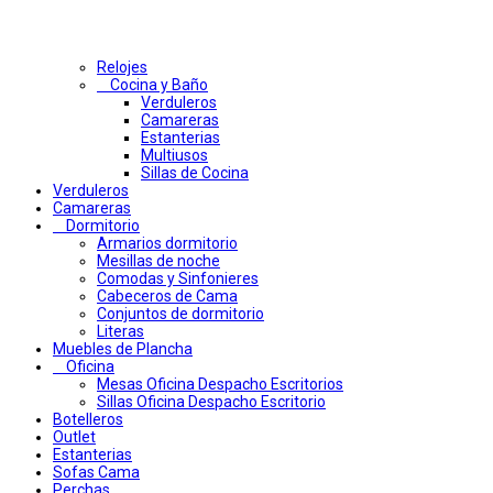
Relojes
Cocina y Baño
Verduleros
Camareras
Estanterias
Multiusos
Sillas de Cocina
Verduleros
Camareras
Dormitorio
Armarios dormitorio
Mesillas de noche
Comodas y Sinfonieres
Cabeceros de Cama
Conjuntos de dormitorio
Literas
Muebles de Plancha
Oficina
Mesas Oficina Despacho Escritorios
Sillas Oficina Despacho Escritorio
Botelleros
Outlet
Estanterias
Sofas Cama
Perchas