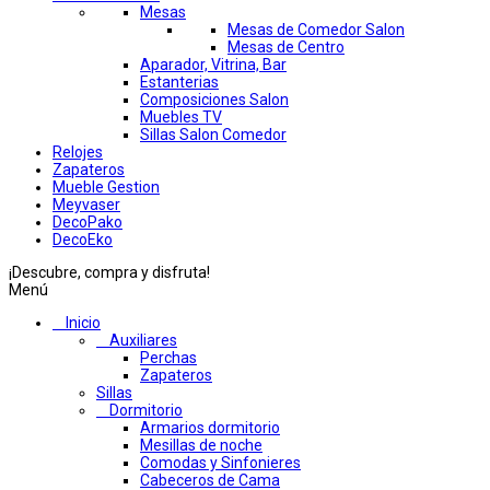
Mesas
Mesas de Comedor Salon
Mesas de Centro
Aparador, Vitrina, Bar
Estanterias
Composiciones Salon
Muebles TV
Sillas Salon Comedor
Relojes
Zapateros
Mueble Gestion
Meyvaser
DecoPako
DecoEko
¡Descubre, compra y disfruta!
Menú
Inicio
Auxiliares
Perchas
Zapateros
Sillas
Dormitorio
Armarios dormitorio
Mesillas de noche
Comodas y Sinfonieres
Cabeceros de Cama