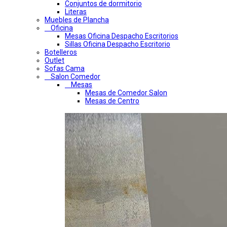
Conjuntos de dormitorio
Literas
Muebles de Plancha
Oficina
Mesas Oficina Despacho Escritorios
Sillas Oficina Despacho Escritorio
Botelleros
Outlet
Sofas Cama
Salon Comedor
Mesas
Mesas de Comedor Salon
Mesas de Centro