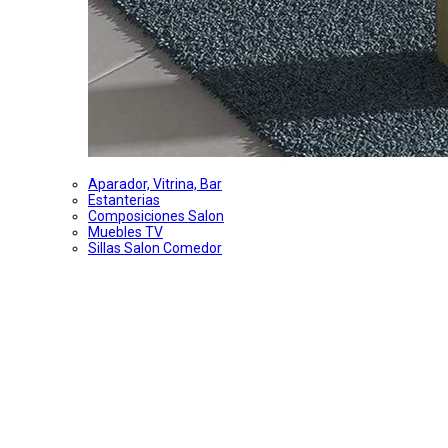
Aparador, Vitrina, Bar
Estanterias
Composiciones Salon
Muebles TV
Sillas Salon Comedor