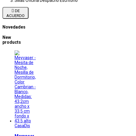
Sillas Oficina Despacho Escritorio

DE
ACUERDO
Novedades
New
products
CasaDis