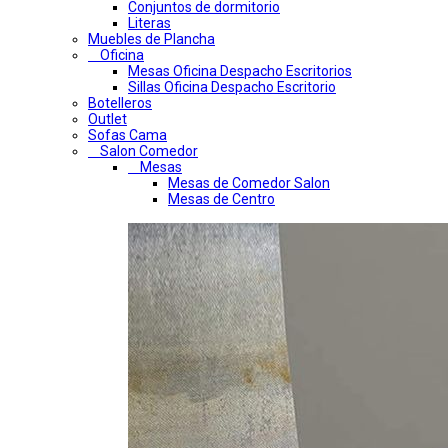
Conjuntos de dormitorio
Literas
Muebles de Plancha
Oficina
Mesas Oficina Despacho Escritorios
Sillas Oficina Despacho Escritorio
Botelleros
Outlet
Sofas Cama
Salon Comedor
Mesas
Mesas de Comedor Salon
Mesas de Centro