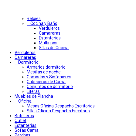
Relojes
Cocina y Baño
Verduleros
Camareras
Estanterias
Multiusos
Sillas de Cocina
Verduleros
Camareras
Dormitorio
Armarios dormitorio
Mesillas de noche
Comodas y Sinfonieres
Cabeceros de Cama
Conjuntos de dormitorio
Literas
Muebles de Plancha
Oficina
Mesas Oficina Despacho Escritorios
Sillas Oficina Despacho Escritorio
Botelleros
Outlet
Estanterias
Sofas Cama
Perchas