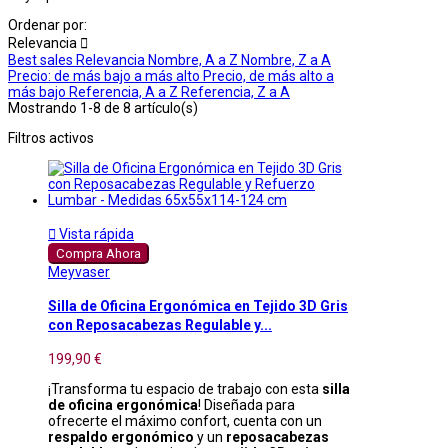
Ordenar por:
Relevancia

Best sales
Relevancia
Nombre, A a Z
Nombre, Z a A
Precio: de más bajo a más alto
Precio, de más alto a
más bajo
Referencia, A a Z
Referencia, Z a A
Mostrando 1-8 de 8 artículo(s)
Filtros activos

Vista rápida
Compra Ahora
Meyvaser
Silla de Oficina Ergonómica en Tejido 3D Gris
con Reposacabezas Regulable y...
199,90 €
¡Transforma tu espacio de trabajo con esta
silla
de oficina ergonómica
! Diseñada para
ofrecerte el máximo confort, cuenta con un
respaldo ergonómico
y un
reposacabezas