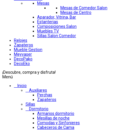
Mesas
Mesas de Comedor Salon
Mesas de Centro
Aparador, Vitrina, Bar
Estanterias
Composiciones Salon
Muebles TV
Sillas Salon Comedor
Relojes
Zapateros
Mueble Gestion
Meyvaser
DecoPako
DecoEko
¡Descubre, compra y disfruta!
Menú
Inicio
Auxiliares
Perchas
Zapateros
Sillas
Dormitorio
Armarios dormitorio
Mesillas de noche
Comodas y Sinfonieres
Cabeceros de Cama