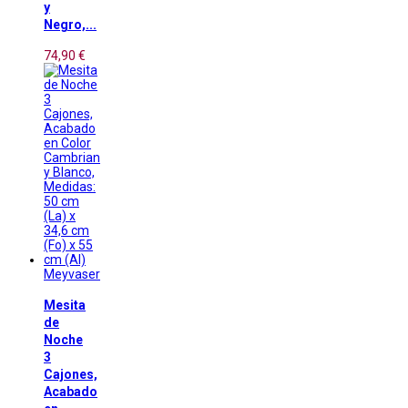
y
Negro,...
74,90 €
Meyvaser
Mesita
de
Noche
3
Cajones,
Acabado