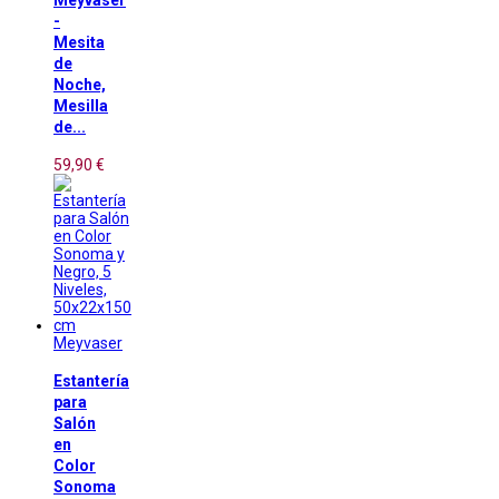
Meyvaser
-
Mesita
de
Noche,
Mesilla
de...
59,90 €
Meyvaser
Estantería
para
Salón
en
Color
Sonoma