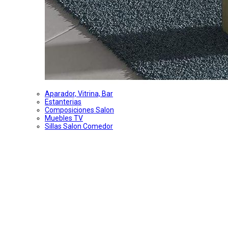
Aparador, Vitrina, Bar
Estanterias
Composiciones Salon
Muebles TV
Sillas Salon Comedor