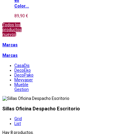
en
Color...
89,90 €
Todos los
productos
nuevos
Marcas
Marcas
CasaDis
DecoEko
DecoPako
Meyvaser
Mueble
Gestion
Sillas Oficina Despacho Escritorio
Grid
List
Hay 8 productos.