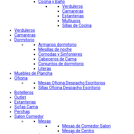
Cocina y Baño
Verduleros
Camareras
Estanterias
Multiusos
Sillas de Cocina
Verduleros
Camareras
Dormitorio
Armarios dormitorio
Mesillas de noche
Comodas y Sinfonieres
Cabeceros de Cama
Conjuntos de dormitorio
Literas
Muebles de Plancha
Oficina
Mesas Oficina Despacho Escritorios
Sillas Oficina Despacho Escritorio
Botelleros
Outlet
Estanterias
Sofas Cama
Perchas
Salon Comedor
Mesas
Mesas de Comedor Salon
Mesas de Centro