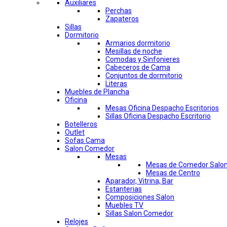
Auxiliares
Perchas
Zapateros
Sillas
Dormitorio
Armarios dormitorio
Mesillas de noche
Comodas y Sinfonieres
Cabeceros de Cama
Conjuntos de dormitorio
Literas
Muebles de Plancha
Oficina
Mesas Oficina Despacho Escritorios
Sillas Oficina Despacho Escritorio
Botelleros
Outlet
Sofas Cama
Salon Comedor
Mesas
Mesas de Comedor Salo
Mesas de Centro
Aparador, Vitrina, Bar
Estanterias
Composiciones Salon
Muebles TV
Sillas Salon Comedor
Relojes