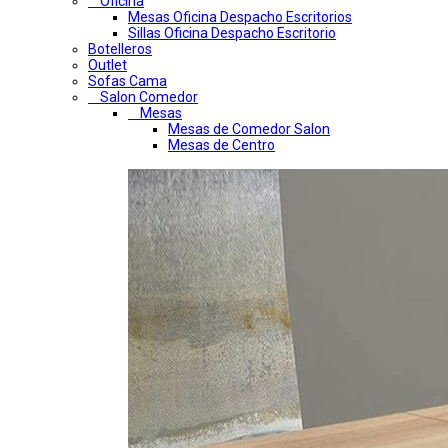
Oficina
Mesas Oficina Despacho Escritorios
Sillas Oficina Despacho Escritorio
Botelleros
Outlet
Sofas Cama
Salon Comedor
Mesas
Mesas de Comedor Salon
Mesas de Centro