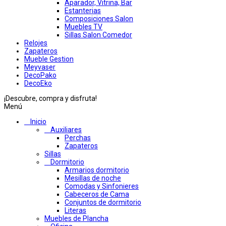
Aparador, Vitrina, Bar
Estanterias
Composiciones Salon
Muebles TV
Sillas Salon Comedor
Relojes
Zapateros
Mueble Gestion
Meyvaser
DecoPako
DecoEko
¡Descubre, compra y disfruta!
Menú
Inicio
Auxiliares
Perchas
Zapateros
Sillas
Dormitorio
Armarios dormitorio
Mesillas de noche
Comodas y Sinfonieres
Cabeceros de Cama
Conjuntos de dormitorio
Literas
Muebles de Plancha