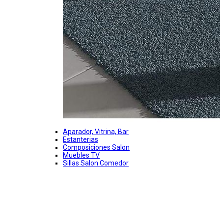
Aparador, Vitrina, Bar
Estanterias
Composiciones Salon
Muebles TV
Sillas Salon Comedor