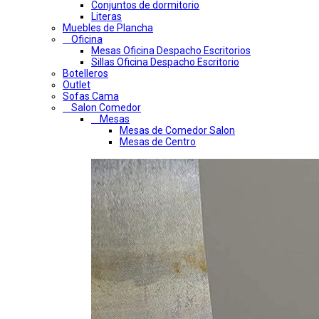
Conjuntos de dormitorio
Literas
Muebles de Plancha
Oficina
Mesas Oficina Despacho Escritorios
Sillas Oficina Despacho Escritorio
Botelleros
Outlet
Sofas Cama
Salon Comedor
Mesas
Mesas de Comedor Salon
Mesas de Centro