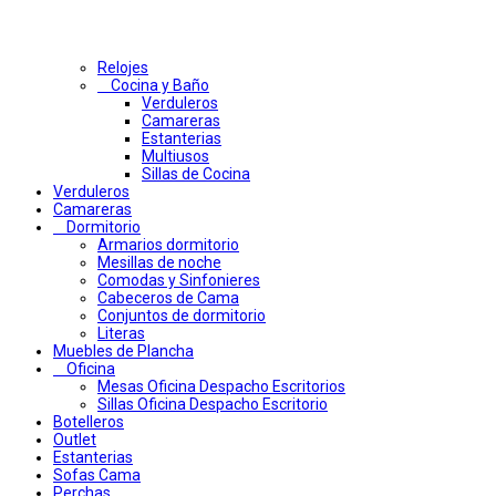
Relojes
Cocina y Baño
Verduleros
Camareras
Estanterias
Multiusos
Sillas de Cocina
Verduleros
Camareras
Dormitorio
Armarios dormitorio
Mesillas de noche
Comodas y Sinfonieres
Cabeceros de Cama
Conjuntos de dormitorio
Literas
Muebles de Plancha
Oficina
Mesas Oficina Despacho Escritorios
Sillas Oficina Despacho Escritorio
Botelleros
Outlet
Estanterias
Sofas Cama
Perchas