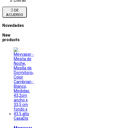
Literas

DE
ACUERDO
Novedades
New
products
CasaDis