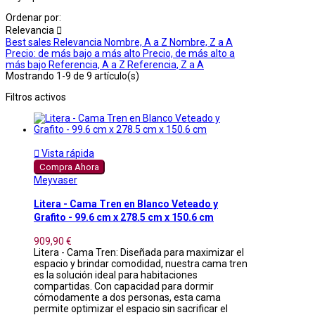
Ordenar por:
Relevancia

Best sales
Relevancia
Nombre, A a Z
Nombre, Z a A
Precio: de más bajo a más alto
Precio, de más alto a
más bajo
Referencia, A a Z
Referencia, Z a A
Mostrando 1-9 de 9 artículo(s)
Filtros activos

Vista rápida
Compra Ahora
Meyvaser
Litera - Cama Tren en Blanco Veteado y
Grafito - 99.6 cm x 278.5 cm x 150.6 cm
909,90 €
Litera - Cama Tren: Diseñada para maximizar el
espacio y brindar comodidad, nuestra cama tren
es la solución ideal para habitaciones
compartidas. Con capacidad para dormir
cómodamente a dos personas, esta cama
permite optimizar el espacio sin sacrificar el