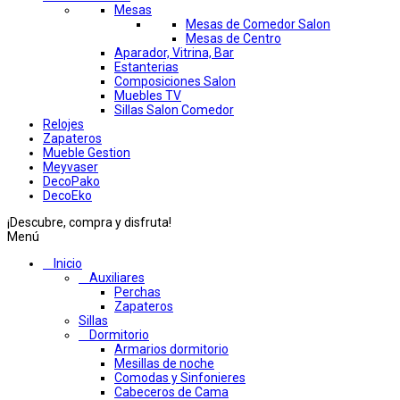
Mesas
Mesas de Comedor Salon
Mesas de Centro
Aparador, Vitrina, Bar
Estanterias
Composiciones Salon
Muebles TV
Sillas Salon Comedor
Relojes
Zapateros
Mueble Gestion
Meyvaser
DecoPako
DecoEko
¡Descubre, compra y disfruta!
Menú
Inicio
Auxiliares
Perchas
Zapateros
Sillas
Dormitorio
Armarios dormitorio
Mesillas de noche
Comodas y Sinfonieres
Cabeceros de Cama