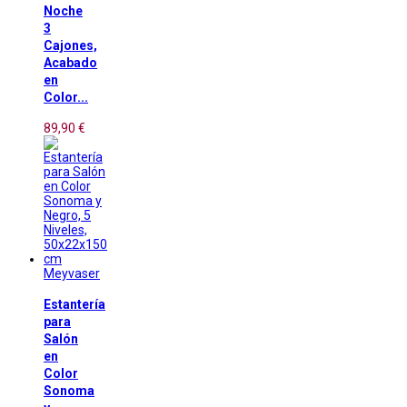
Noche
3
Cajones,
Acabado
en
Color...
89,90 €
Meyvaser
Estantería
para
Salón
en
Color
Sonoma