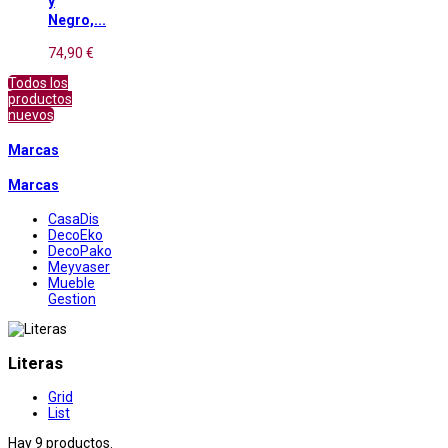
y
Negro,...
74,90 €
Todos los
productos
nuevos
Marcas
Marcas
CasaDis
DecoEko
DecoPako
Meyvaser
Mueble
Gestion
Literas
Grid
List
Hay 9 productos.