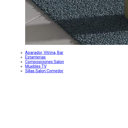
Aparador, Vitrina, Bar
Estanterias
Composiciones Salon
Muebles TV
Sillas Salon Comedor