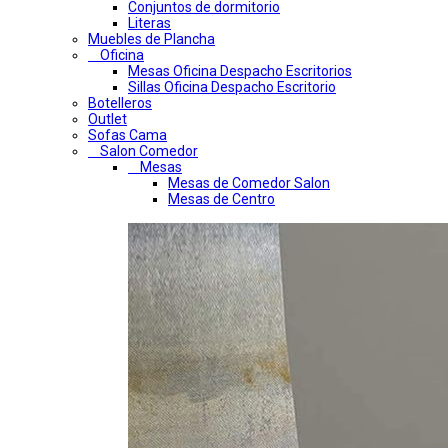
Conjuntos de dormitorio
Literas
Muebles de Plancha
Oficina
Mesas Oficina Despacho Escritorios
Sillas Oficina Despacho Escritorio
Botelleros
Outlet
Sofas Cama
Salon Comedor
Mesas
Mesas de Comedor Salon
Mesas de Centro