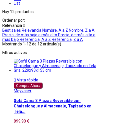
List
Hay 12 productos.
Ordenar por:
Relevancia

Best sales
Relevancia
Nombre, A a Z
Nombre, Z a A
Precio: de más bajo a más alto
Precio, de más alto a
más bajo
Referencia, A a Z
Referencia, Z a A
Mostrando 1-12 de 12 artículo(s)
Filtros activos

Vista rápida
Compra Ahora
Meyvaser
Sofá Cama 3 Plazas Reversible con
Chaiselongue y Almacenaje, Tapizado en
Tela...
899,90 €