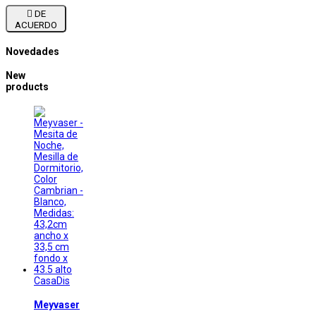

DE
ACUERDO
Novedades
New
products
CasaDis
Meyvaser