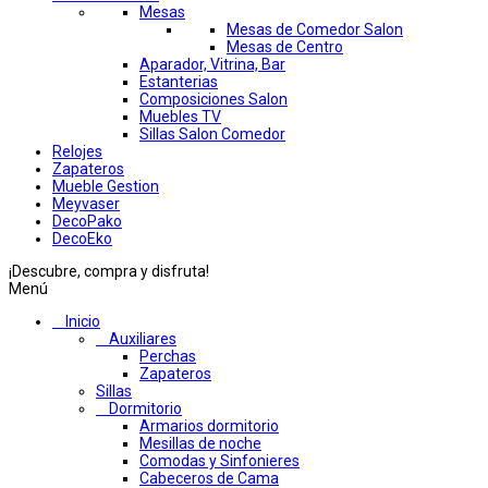
Mesas
Mesas de Comedor Salon
Mesas de Centro
Aparador, Vitrina, Bar
Estanterias
Composiciones Salon
Muebles TV
Sillas Salon Comedor
Relojes
Zapateros
Mueble Gestion
Meyvaser
DecoPako
DecoEko
¡Descubre, compra y disfruta!
Menú
Inicio
Auxiliares
Perchas
Zapateros
Sillas
Dormitorio
Armarios dormitorio
Mesillas de noche
Comodas y Sinfonieres
Cabeceros de Cama