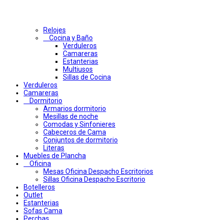
Relojes
Cocina y Baño
Verduleros
Camareras
Estanterias
Multiusos
Sillas de Cocina
Verduleros
Camareras
Dormitorio
Armarios dormitorio
Mesillas de noche
Comodas y Sinfonieres
Cabeceros de Cama
Conjuntos de dormitorio
Literas
Muebles de Plancha
Oficina
Mesas Oficina Despacho Escritorios
Sillas Oficina Despacho Escritorio
Botelleros
Outlet
Estanterias
Sofas Cama
Perchas