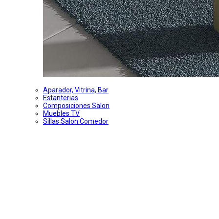
Aparador, Vitrina, Bar
Estanterias
Composiciones Salon
Muebles TV
Sillas Salon Comedor