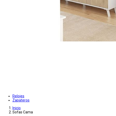
Relojes
Zapateros
Inicio
Sofas Cama