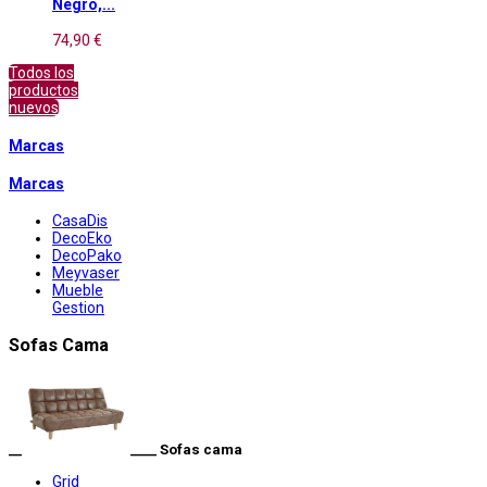
Negro,...
74,90 €
Todos los
productos
nuevos
Marcas
Marcas
CasaDis
DecoEko
DecoPako
Meyvaser
Mueble
Gestion
Sofas Cama
__
____ Sofas cama
Grid