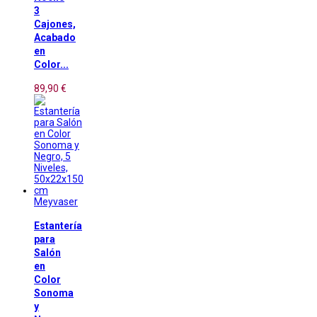
3
Cajones,
Acabado
en
Color...
89,90 €
Meyvaser
Estantería
para
Salón
en
Color
Sonoma
y