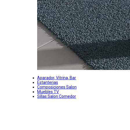
Aparador, Vitrina, Bar
Estanterias
Composiciones Salon
Muebles TV
Sillas Salon Comedor