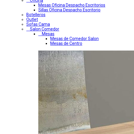
Oficina
Mesas Oficina Despacho Escritorios
Sillas Oficina Despacho Escritorio
Botelleros
Outlet
Sofas Cama
Salon Comedor
Mesas
Mesas de Comedor Salon
Mesas de Centro