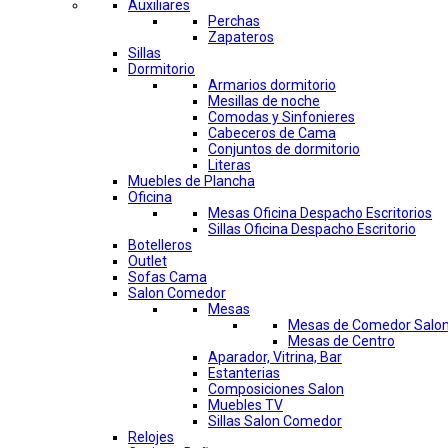
Auxiliares
Perchas
Zapateros
Sillas
Dormitorio
Armarios dormitorio
Mesillas de noche
Comodas y Sinfonieres
Cabeceros de Cama
Conjuntos de dormitorio
Literas
Muebles de Plancha
Oficina
Mesas Oficina Despacho Escritorios
Sillas Oficina Despacho Escritorio
Botelleros
Outlet
Sofas Cama
Salon Comedor
Mesas
Mesas de Comedor Salo
Mesas de Centro
Aparador, Vitrina, Bar
Estanterias
Composiciones Salon
Muebles TV
Sillas Salon Comedor
Relojes