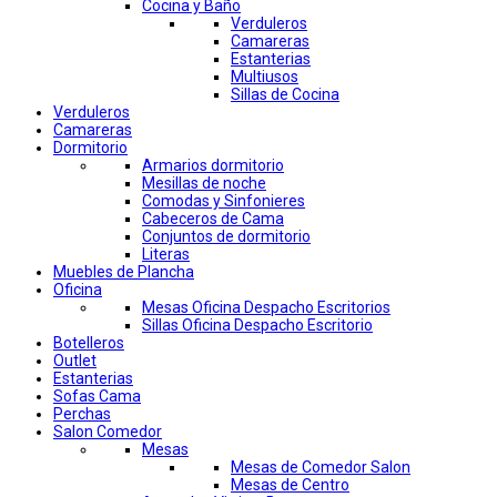
Cocina y Baño
Verduleros
Camareras
Estanterias
Multiusos
Sillas de Cocina
Verduleros
Camareras
Dormitorio
Armarios dormitorio
Mesillas de noche
Comodas y Sinfonieres
Cabeceros de Cama
Conjuntos de dormitorio
Literas
Muebles de Plancha
Oficina
Mesas Oficina Despacho Escritorios
Sillas Oficina Despacho Escritorio
Botelleros
Outlet
Estanterias
Sofas Cama
Perchas
Salon Comedor
Mesas
Mesas de Comedor Salon
Mesas de Centro