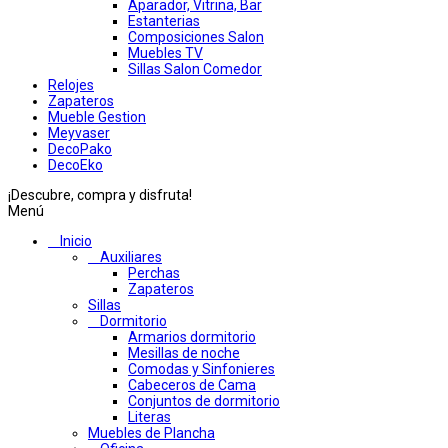
Aparador, Vitrina, Bar
Estanterias
Composiciones Salon
Muebles TV
Sillas Salon Comedor
Relojes
Zapateros
Mueble Gestion
Meyvaser
DecoPako
DecoEko
¡Descubre, compra y disfruta!
Menú
Inicio
Auxiliares
Perchas
Zapateros
Sillas
Dormitorio
Armarios dormitorio
Mesillas de noche
Comodas y Sinfonieres
Cabeceros de Cama
Conjuntos de dormitorio
Literas
Muebles de Plancha