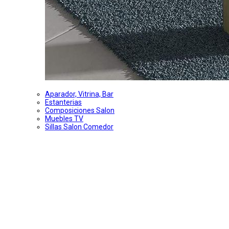
Aparador, Vitrina, Bar
Estanterias
Composiciones Salon
Muebles TV
Sillas Salon Comedor