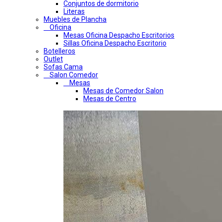
Conjuntos de dormitorio
Literas
Muebles de Plancha
Oficina
Mesas Oficina Despacho Escritorios
Sillas Oficina Despacho Escritorio
Botelleros
Outlet
Sofas Cama
Salon Comedor
Mesas
Mesas de Comedor Salon
Mesas de Centro