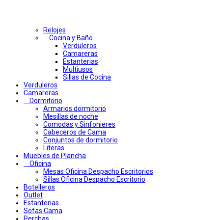
Relojes
Cocina y Baño
Verduleros
Camareras
Estanterias
Multiusos
Sillas de Cocina
Verduleros
Camareras
Dormitorio
Armarios dormitorio
Mesillas de noche
Comodas y Sinfonieres
Cabeceros de Cama
Conjuntos de dormitorio
Literas
Muebles de Plancha
Oficina
Mesas Oficina Despacho Escritorios
Sillas Oficina Despacho Escritorio
Botelleros
Outlet
Estanterias
Sofas Cama
Perchas