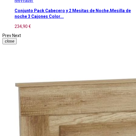
Meyvaser
Conjunto Pack Cabecero y 2 Mesitas de Noche,Mesilla de
noche 3 Cajones Color...
234,90 €
Prev
Next
close