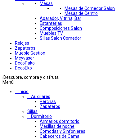
Mesas
Mesas de Comedor Salon
Mesas de Centro
Aparador, Vitrina, Bar
Estanterias
Composiciones Salon
Muebles TV
Sillas Salon Comedor
Relojes
Zapateros
Mueble Gestion
Meyvaser
DecoPako
DecoEko
¡Descubre, compra y disfruta!
Menú
Inicio
Auxiliares
Perchas
Zapateros
Sillas
Dormitorio
Armarios dormitorio
Mesillas de noche
Comodas y Sinfonieres
Cabeceros de Cama