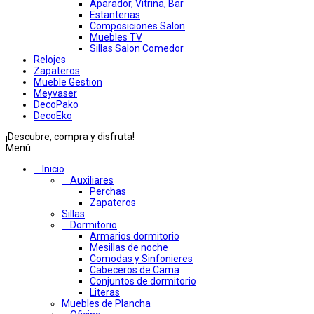
Aparador, Vitrina, Bar
Estanterias
Composiciones Salon
Muebles TV
Sillas Salon Comedor
Relojes
Zapateros
Mueble Gestion
Meyvaser
DecoPako
DecoEko
¡Descubre, compra y disfruta!
Menú
Inicio
Auxiliares
Perchas
Zapateros
Sillas
Dormitorio
Armarios dormitorio
Mesillas de noche
Comodas y Sinfonieres
Cabeceros de Cama
Conjuntos de dormitorio
Literas
Muebles de Plancha