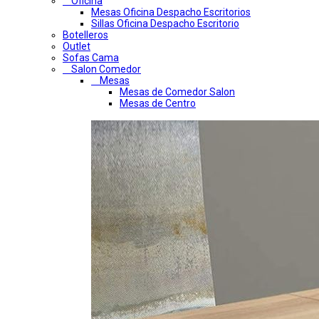
Oficina
Mesas Oficina Despacho Escritorios
Sillas Oficina Despacho Escritorio
Botelleros
Outlet
Sofas Cama
Salon Comedor
Mesas
Mesas de Comedor Salon
Mesas de Centro