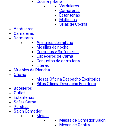
Cocina y Baño
Verduleros
Camareras
Estanterias
Multiusos
Sillas de Cocina
Verduleros
Camareras
Dormitorio
Armarios dormitorio
Mesillas de noche
Comodas y Sinfonieres
Cabeceros de Cama
Conjuntos de dormitorio
Literas
Muebles de Plancha
Oficina
Mesas Oficina Despacho Escritorios
Sillas Oficina Despacho Escritorio
Botelleros
Outlet
Estanterias
Sofas Cama
Perchas
Salon Comedor
Mesas
Mesas de Comedor Salon
Mesas de Centro