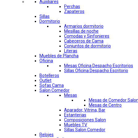
Auxiliares
Perchas
Zapateros
Sillas
Dormitorio
Armarios dormitorio
Mesillas de noche
Comodas y Sinfonieres
Cabeceros de Cama
Conjuntos de dormitorio
Literas
Muebles de Plancha
Oficina
Mesas Oficina Despacho Escritorios
Sillas Oficina Despacho Escritorio
Botelleros
Outlet
Sofas Cama
Salon Comedor
Mesas
Mesas de Comedor Salo
Mesas de Centro
Aparador, Vitrina, Bar
Estanterias
Composiciones Salon
Muebles TV
Sillas Salon Comedor
Relojes