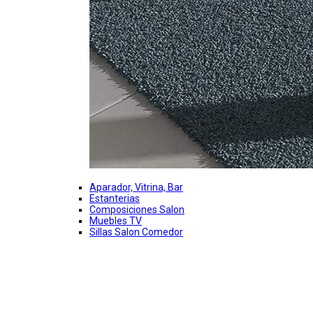
Aparador, Vitrina, Bar
Estanterias
Composiciones Salon
Muebles TV
Sillas Salon Comedor