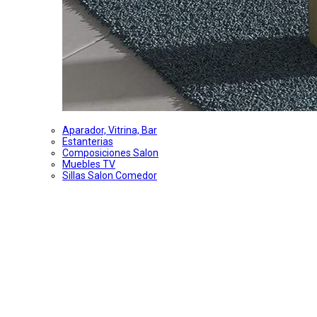
Aparador, Vitrina, Bar
Estanterias
Composiciones Salon
Muebles TV
Sillas Salon Comedor