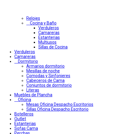
Relojes
Cocina y Baño
Verduleros
Camareras
Estanterias
Multiusos
Sillas de Cocina
Verduleros
Camareras
Dormitorio
Armarios dormitorio
Mesillas de noche
Comodas y Sinfonieres
Cabeceros de Cama
Conjuntos de dormitorio
Literas
Muebles de Plancha
Oficina
Mesas Oficina Despacho Escritorios
Sillas Oficina Despacho Escritorio
Botelleros
Outlet
Estanterias
Sofas Cama
Perchas