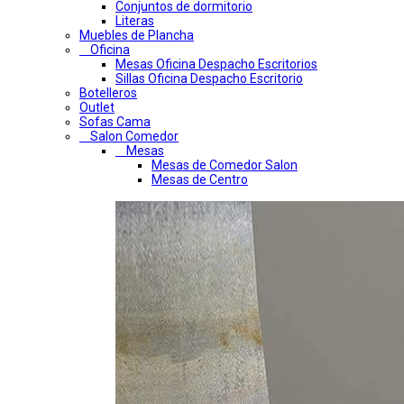
Conjuntos de dormitorio
Literas
Muebles de Plancha
Oficina
Mesas Oficina Despacho Escritorios
Sillas Oficina Despacho Escritorio
Botelleros
Outlet
Sofas Cama
Salon Comedor
Mesas
Mesas de Comedor Salon
Mesas de Centro