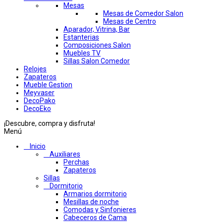
Mesas
Mesas de Comedor Salon
Mesas de Centro
Aparador, Vitrina, Bar
Estanterias
Composiciones Salon
Muebles TV
Sillas Salon Comedor
Relojes
Zapateros
Mueble Gestion
Meyvaser
DecoPako
DecoEko
¡Descubre, compra y disfruta!
Menú
Inicio
Auxiliares
Perchas
Zapateros
Sillas
Dormitorio
Armarios dormitorio
Mesillas de noche
Comodas y Sinfonieres
Cabeceros de Cama