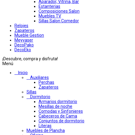
Aparador, Vitrina, Bar
Estanterias
Composiciones Salon
Muebles TV
Sillas Salon Comedor
Relojes
Zapateros
Mueble Gestion
Meyvaser
DecoPako
DecoEko
¡Descubre, compra y disfruta!
Menú
Inicio
Auxiliares
Perchas
Zapateros
Sillas
Dormitorio
Armarios dormitorio
Mesillas de noche
Comodas y Sinfonieres
Cabeceros de Cama
Conjuntos de dormitorio
Literas
Muebles de Plancha