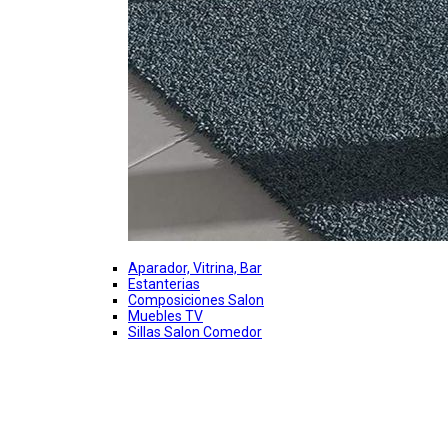
Aparador, Vitrina, Bar
Estanterias
Composiciones Salon
Muebles TV
Sillas Salon Comedor