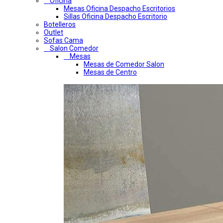
Oficina
Mesas Oficina Despacho Escritorios
Sillas Oficina Despacho Escritorio
Botelleros
Outlet
Sofas Cama
Salon Comedor
Mesas
Mesas de Comedor Salon
Mesas de Centro