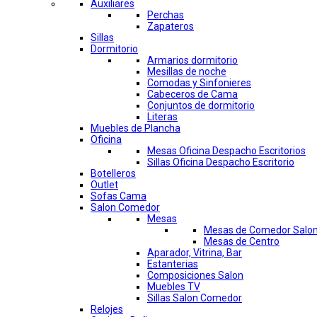
Auxiliares
Perchas
Zapateros
Sillas
Dormitorio
Armarios dormitorio
Mesillas de noche
Comodas y Sinfonieres
Cabeceros de Cama
Conjuntos de dormitorio
Literas
Muebles de Plancha
Oficina
Mesas Oficina Despacho Escritorios
Sillas Oficina Despacho Escritorio
Botelleros
Outlet
Sofas Cama
Salon Comedor
Mesas
Mesas de Comedor Salo
Mesas de Centro
Aparador, Vitrina, Bar
Estanterias
Composiciones Salon
Muebles TV
Sillas Salon Comedor
Relojes