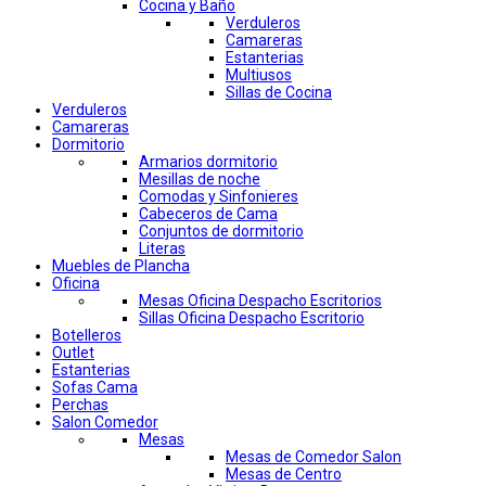
Cocina y Baño
Verduleros
Camareras
Estanterias
Multiusos
Sillas de Cocina
Verduleros
Camareras
Dormitorio
Armarios dormitorio
Mesillas de noche
Comodas y Sinfonieres
Cabeceros de Cama
Conjuntos de dormitorio
Literas
Muebles de Plancha
Oficina
Mesas Oficina Despacho Escritorios
Sillas Oficina Despacho Escritorio
Botelleros
Outlet
Estanterias
Sofas Cama
Perchas
Salon Comedor
Mesas
Mesas de Comedor Salon
Mesas de Centro