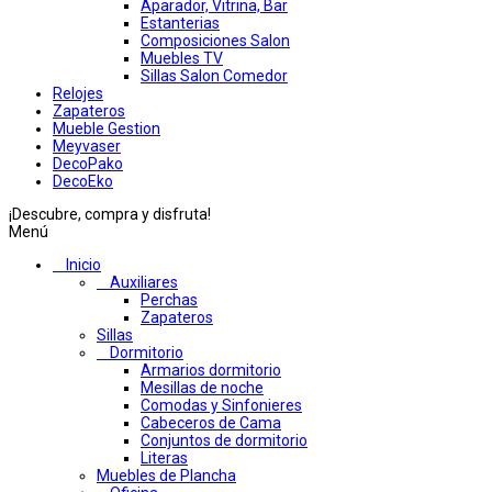
Aparador, Vitrina, Bar
Estanterias
Composiciones Salon
Muebles TV
Sillas Salon Comedor
Relojes
Zapateros
Mueble Gestion
Meyvaser
DecoPako
DecoEko
¡Descubre, compra y disfruta!
Menú
Inicio
Auxiliares
Perchas
Zapateros
Sillas
Dormitorio
Armarios dormitorio
Mesillas de noche
Comodas y Sinfonieres
Cabeceros de Cama
Conjuntos de dormitorio
Literas
Muebles de Plancha