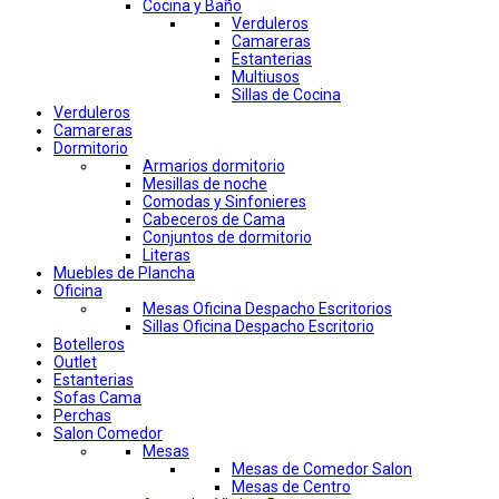
Cocina y Baño
Verduleros
Camareras
Estanterias
Multiusos
Sillas de Cocina
Verduleros
Camareras
Dormitorio
Armarios dormitorio
Mesillas de noche
Comodas y Sinfonieres
Cabeceros de Cama
Conjuntos de dormitorio
Literas
Muebles de Plancha
Oficina
Mesas Oficina Despacho Escritorios
Sillas Oficina Despacho Escritorio
Botelleros
Outlet
Estanterias
Sofas Cama
Perchas
Salon Comedor
Mesas
Mesas de Comedor Salon
Mesas de Centro