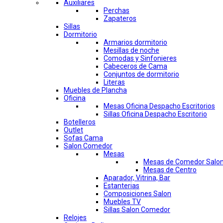
Auxiliares
Perchas
Zapateros
Sillas
Dormitorio
Armarios dormitorio
Mesillas de noche
Comodas y Sinfonieres
Cabeceros de Cama
Conjuntos de dormitorio
Literas
Muebles de Plancha
Oficina
Mesas Oficina Despacho Escritorios
Sillas Oficina Despacho Escritorio
Botelleros
Outlet
Sofas Cama
Salon Comedor
Mesas
Mesas de Comedor Salo
Mesas de Centro
Aparador, Vitrina, Bar
Estanterias
Composiciones Salon
Muebles TV
Sillas Salon Comedor
Relojes