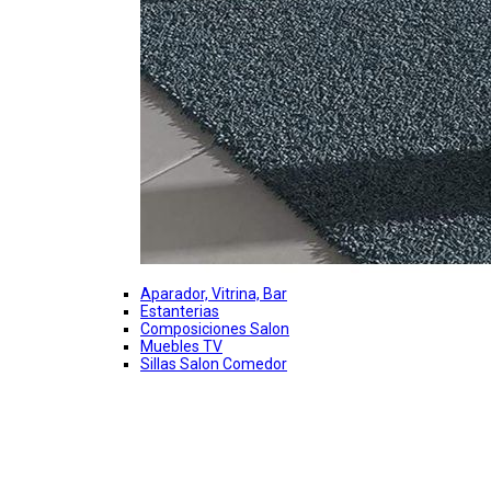
Aparador, Vitrina, Bar
Estanterias
Composiciones Salon
Muebles TV
Sillas Salon Comedor