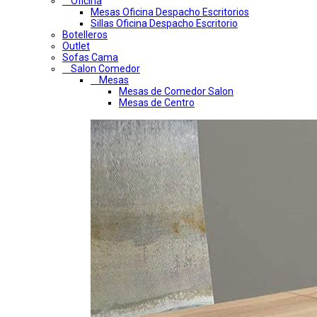
Oficina
Mesas Oficina Despacho Escritorios
Sillas Oficina Despacho Escritorio
Botelleros
Outlet
Sofas Cama
Salon Comedor
Mesas
Mesas de Comedor Salon
Mesas de Centro