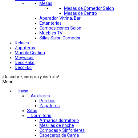
Mesas
Mesas de Comedor Salon
Mesas de Centro
Aparador, Vitrina, Bar
Estanterias
Composiciones Salon
Muebles TV
Sillas Salon Comedor
Relojes
Zapateros
Mueble Gestion
Meyvaser
DecoPako
DecoEko
¡Descubre, compra y disfruta!
Menú
Inicio
Auxiliares
Perchas
Zapateros
Sillas
Dormitorio
Armarios dormitorio
Mesillas de noche
Comodas y Sinfonieres
Cabeceros de Cama