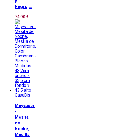
y
Negro,...
74,90 €
CasaDis
Meyvaser
-
Mesita
de
Noche,
Mesilla