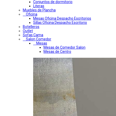
Conjuntos de dormitorio
Literas
Muebles de Plancha
Oficina
Mesas Oficina Despacho Escritorios
Sillas Oficina Despacho Escritorio
Botelleros
Outlet
Sofas Cama
Salon Comedor
Mesas
Mesas de Comedor Salon
Mesas de Centro