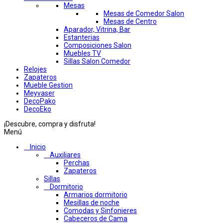
Mesas
Mesas de Comedor Salon
Mesas de Centro
Aparador, Vitrina, Bar
Estanterias
Composiciones Salon
Muebles TV
Sillas Salon Comedor
Relojes
Zapateros
Mueble Gestion
Meyvaser
DecoPako
DecoEko
¡Descubre, compra y disfruta!
Menú
Inicio
Auxiliares
Perchas
Zapateros
Sillas
Dormitorio
Armarios dormitorio
Mesillas de noche
Comodas y Sinfonieres
Cabeceros de Cama