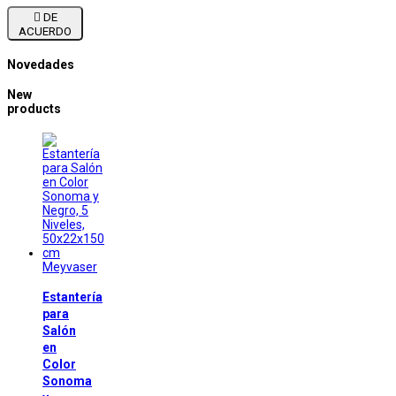

DE
ACUERDO
Novedades
New
products
Meyvaser
Estantería
para
Salón
en
Color
Sonoma