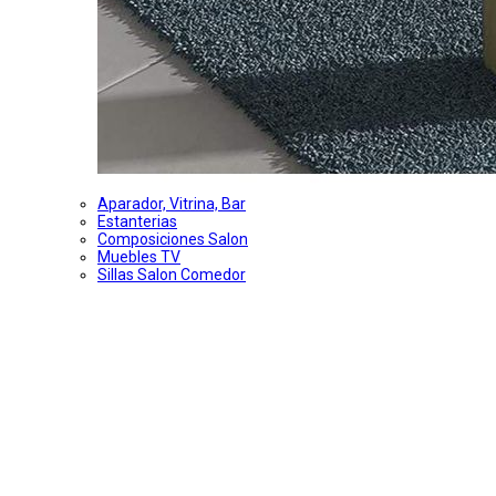
Aparador, Vitrina, Bar
Estanterias
Composiciones Salon
Muebles TV
Sillas Salon Comedor