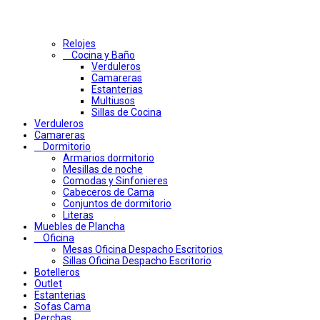
Relojes
Cocina y Baño
Verduleros
Camareras
Estanterias
Multiusos
Sillas de Cocina
Verduleros
Camareras
Dormitorio
Armarios dormitorio
Mesillas de noche
Comodas y Sinfonieres
Cabeceros de Cama
Conjuntos de dormitorio
Literas
Muebles de Plancha
Oficina
Mesas Oficina Despacho Escritorios
Sillas Oficina Despacho Escritorio
Botelleros
Outlet
Estanterias
Sofas Cama
Perchas