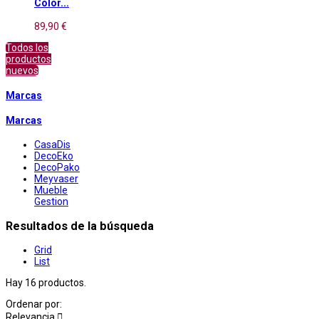
Color...
89,90 €
Todos los
productos
nuevos
Marcas
Marcas
CasaDis
DecoEko
DecoPako
Meyvaser
Mueble
Gestion
Resultados de la búsqueda
Grid
List
Hay 16 productos.
Ordenar por:
Relevancia
