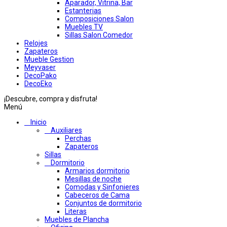
Aparador, Vitrina, Bar
Estanterias
Composiciones Salon
Muebles TV
Sillas Salon Comedor
Relojes
Zapateros
Mueble Gestion
Meyvaser
DecoPako
DecoEko
¡Descubre, compra y disfruta!
Menú
Inicio
Auxiliares
Perchas
Zapateros
Sillas
Dormitorio
Armarios dormitorio
Mesillas de noche
Comodas y Sinfonieres
Cabeceros de Cama
Conjuntos de dormitorio
Literas
Muebles de Plancha