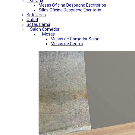
Oficina
Mesas Oficina Despacho Escritorios
Sillas Oficina Despacho Escritorio
Botelleros
Outlet
Sofas Cama
Salon Comedor
Mesas
Mesas de Comedor Salon
Mesas de Centro