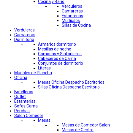
Cocina y Baño
Verduleros
Camareras
Estanterias
Multiusos
Sillas de Cocina
Verduleros
Camareras
Dormitorio
Armarios dormitorio
Mesillas de noche
Comodas y Sinfonieres
Cabeceros de Cama
Conjuntos de dormitorio
Literas
Muebles de Plancha
Oficina
Mesas Oficina Despacho Escritorios
Sillas Oficina Despacho Escritorio
Botelleros
Outlet
Estanterias
Sofas Cama
Perchas
Salon Comedor
Mesas
Mesas de Comedor Salon
Mesas de Centro