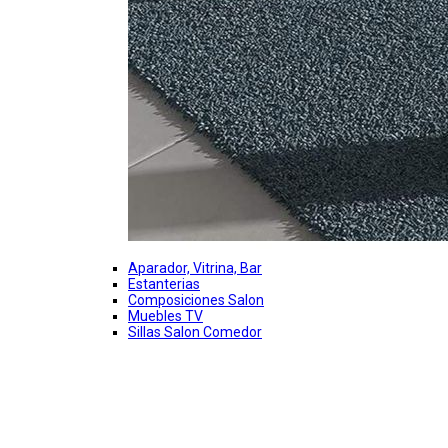
Aparador, Vitrina, Bar
Estanterias
Composiciones Salon
Muebles TV
Sillas Salon Comedor