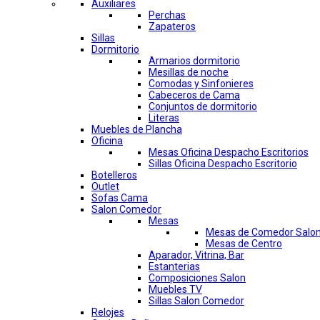
Auxiliares
Perchas
Zapateros
Sillas
Dormitorio
Armarios dormitorio
Mesillas de noche
Comodas y Sinfonieres
Cabeceros de Cama
Conjuntos de dormitorio
Literas
Muebles de Plancha
Oficina
Mesas Oficina Despacho Escritorios
Sillas Oficina Despacho Escritorio
Botelleros
Outlet
Sofas Cama
Salon Comedor
Mesas
Mesas de Comedor Salo
Mesas de Centro
Aparador, Vitrina, Bar
Estanterias
Composiciones Salon
Muebles TV
Sillas Salon Comedor
Relojes