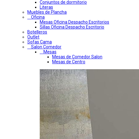
Conjuntos de dormitorio
Literas
Muebles de Plancha
Oficina
Mesas Oficina Despacho Escritorios
Sillas Oficina Despacho Escritorio
Botelleros
Outlet
Sofas Cama
Salon Comedor
Mesas
Mesas de Comedor Salon
Mesas de Centro