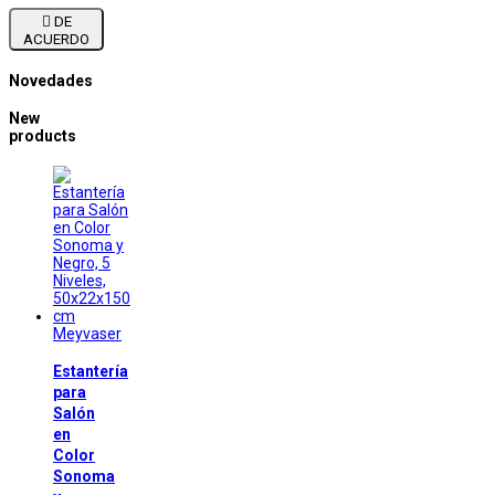

DE
ACUERDO
Novedades
New
products
Meyvaser
Estantería
para
Salón
en
Color
Sonoma