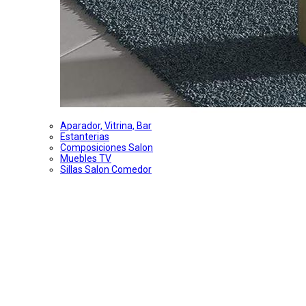
Aparador, Vitrina, Bar
Estanterias
Composiciones Salon
Muebles TV
Sillas Salon Comedor