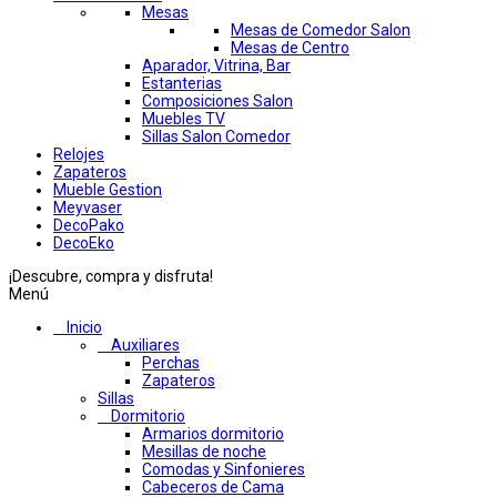
Mesas
Mesas de Comedor Salon
Mesas de Centro
Aparador, Vitrina, Bar
Estanterias
Composiciones Salon
Muebles TV
Sillas Salon Comedor
Relojes
Zapateros
Mueble Gestion
Meyvaser
DecoPako
DecoEko
¡Descubre, compra y disfruta!
Menú
Inicio
Auxiliares
Perchas
Zapateros
Sillas
Dormitorio
Armarios dormitorio
Mesillas de noche
Comodas y Sinfonieres
Cabeceros de Cama