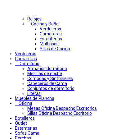
Relojes
Cocina y Baño
Verduleros
Camareras
Estanterias
Multiusos
Sillas de Cocina
Verduleros
Camareras
Dormitorio
Armarios dormitorio
Mesillas de noche
Comodas y Sinfonieres
Cabeceros de Cama
Conjuntos de dormitorio
Literas
Muebles de Plancha
Oficina
Mesas Oficina Despacho Escritorios
Sillas Oficina Despacho Escritorio
Botelleros
Outlet
Estanterias
Sofas Cama
Perchas