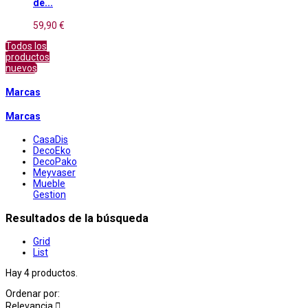
de...
59,90 €
Todos los
productos
nuevos
Marcas
Marcas
CasaDis
DecoEko
DecoPako
Meyvaser
Mueble
Gestion
Resultados de la búsqueda
Grid
List
Hay 4 productos.
Ordenar por:
Relevancia
