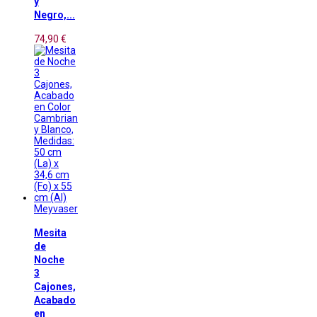
y
Negro,...
74,90 €
Meyvaser
Mesita
de
Noche
3
Cajones,
Acabado
en